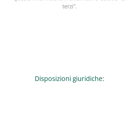
terzi”.
Disposizioni giuridiche:
Per il contenuto di pagine web all' infuori di
questo sito internet, che sono collegate tramite
un link a tale pagine e non sono influenzabili da